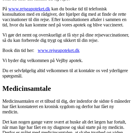
På
www.rejseapoteket.dk
kan du booke tid til telefonisk
konsultation med en rådgiver, der hjælper dig med at finde de rette
vaccinationer til din rejse. Efter konsultationen aftaler i sammen en
tid, hvor du kan komme ned på vores apotek og blive vaccineret.
Vi gør det nemt og overskueligt at få styr på dine rejsevaccinationer,
så du kan forberede dig trygt og sikkert til din rejse.
Book din tid her:
www.rejseapoteket.dk
Vi byder dig velkommen på Vejlby apotek.
Du er selvfølgelig altid velkommen til at kontakte os ved yderligere
spørgsmål.
Medicinsamtale
Medicinsamtalen er et tilbud til dig, der indenfor de sidste 6 måneder
har fået konstateret en kronisk sygdom og derfor har fået ny
medicin.
Det kan nogen gange være svært at huske alt det lægen har fortalt,
når man lige har fået en ny diagnose og skal starte på ny medicin.
Derfor er målet med medicinsamtalen, at skabe tryghed og viden,