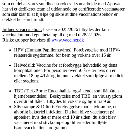
som en del af vores sundhedsservices. I samarbejde med Apovac,
har vi et dedikeret team af uddannede og certificerede vaccinatører,
som står klar til at hjælpe og sikre at dine vaccinationsbehov er
dækket hele året rundt.
Influenzavaccination:
I sæson 2025/2026 tilbydes der kun
vaccination mod egenbetaling til og med d.28/2-2026.
Risikogrupper henvises til
www.vacciner.dk
HPV (Humant Papillomavirus): Forebyggelse mod HPV-
relaterede sygdomme, for børn og voksne over 15 år.
Helvedsild: Vaccine for at forebygge helvedsild og dens
komplikationer. For personer over 50 år eller hvis du er
mellem 18 og 49 år og immunsvækket som følge af medicin
eller sygdom.
TBE (Tick-Borne Encephalitis, også kendt som flåtbåren
hjernebetændelse): Beskyttelse mod TBE, en virussygdom
overført af flåter. Tilbydes til voksne og børn fra 9 år.
Stivkrampe & Difteri: Forebyggelse mod stivkrampe, en
alvorlig bakteriel infektion. Du kan blive vaccineret på
apoteket, hvis det er mere end 10 år siden, du sidst blev
vaccineret mod stivkrampe og difteri eller fuldførte
børnevaccinationsprogrammet.