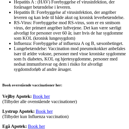
Hepatitis A : (HAV) Forebyggelse ef virusinfektion, der
forårsager betændelse i leveren.
Hepatitis B: Forebyggelse af virusinfektion, der angriber
leveren og kan lede til både akut og kronisk leverbetændelse.
RS-Virus: Forebyggelse mod RS-virus, som er en smitsom
virus, der primært angriber luftvejene. Det kan være særligt
alvorligt for personer over 60 år, især hvis de har sygdomme
som KOL (kronisk lungesygdom)
Influenza: Forebyggelse af influenza A og B, sæsonbetinget.
Lungebetændelse: Vaccination mod pneumokokker anbefales
især til ældre voksne, personer med visse kroniske sygdomme
som fx diabetes, KOL og hjertesygdomme, personer med
nedsat immunforsvar og dem i risiko for alvorligt
sygdomsforløb af andre årsager.
Book overstående vaccinationer her:
Vejlby Apotek:
Book her
(Tilbyder alle ovenstående vaccinationer)
Lystrup Apotek:
Book her
(Tilbyder kun Influenza vaccination)
Egå Apotek:
Book her